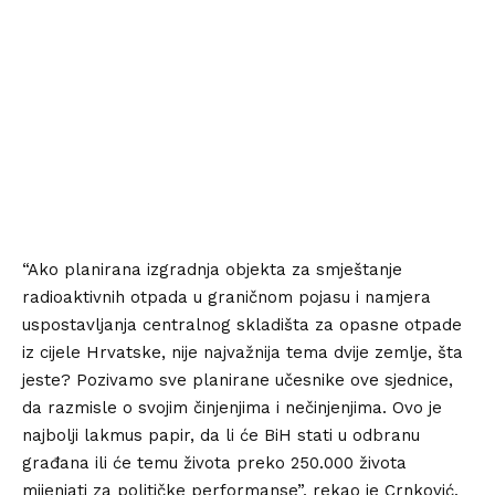
“Ako planirana izgradnja objekta za smještanje
radioaktivnih otpada u graničnom pojasu i namjera
uspostavljanja centralnog skladišta za opasne otpade
iz cijele Hrvatske, nije najvažnija tema dvije zemlje, šta
jeste? Pozivamo sve planirane učesnike ove sjednice,
da razmisle o svojim činjenjima i nečinjenjima. Ovo je
najbolji lakmus papir, da li će BiH stati u odbranu
građana ili će temu života preko 250.000 života
mijenjati za političke performanse”, rekao je Crnković.