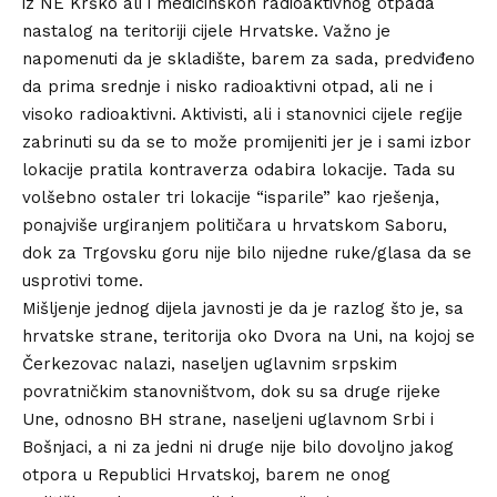
iz NE Krško ali i medicinskoh radioaktivnog otpada
nastalog na teritoriji cijele Hrvatske. Važno je
napomenuti da je skladište, barem za sada, predviđeno
da prima srednje i nisko radioaktivni otpad, ali ne i
visoko radioaktivni. Aktivisti, ali i stanovnici cijele regije
zabrinuti su da se to može promijeniti jer je i sami izbor
lokacije pratila kontraverza odabira lokacije. Tada su
volšebno ostaler tri lokacije “isparile” kao rješenja,
ponajviše urgiranjem političara u hrvatskom Saboru,
dok za Trgovsku goru nije bilo nijedne ruke/glasa da se
usprotivi tome.
Mišljenje jednog dijela javnosti je da je razlog što je, sa
hrvatske strane, teritorija oko Dvora na Uni, na kojoj se
Čerkezovac nalazi, naseljen uglavnim srpskim
povratničkim stanovništvom, dok su sa druge rijeke
Une, odnosno BH strane, naseljeni uglavnom Srbi i
Bošnjaci, a ni za jedni ni druge nije bilo dovoljno jakog
otpora u Republici Hrvatskoj, barem ne onog