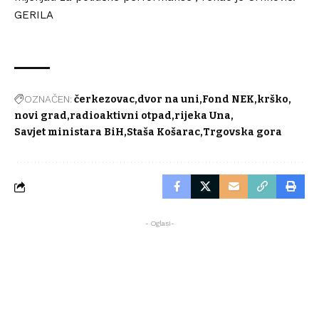
GERILA
OZNAČEN:
čerkezovac
dvor na uni
Fond NEK
krško
novi grad
radioaktivni otpad
rijeka Una
Savjet ministara BiH
Staša Košarac
Trgovska gora
- Oglasi-