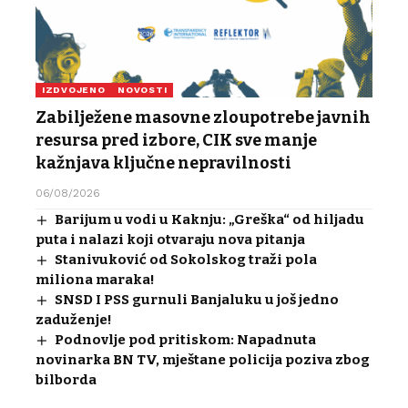
IZDVOJENO
NOVOSTI
Zabilježene masovne zloupotrebe javnih
resursa pred izbore, CIK sve manje
kažnjava ključne nepravilnosti
06/08/2026
Barijum u vodi u Kaknju: „Greška“ od hiljadu
puta i nalazi koji otvaraju nova pitanja
Stanivuković od Sokolskog traži pola
miliona maraka!
SNSD I PSS gurnuli Banjaluku u još jedno
zaduženje!
Podnovlje pod pritiskom: Napadnuta
novinarka BN TV, mještane policija poziva zbog
bilborda