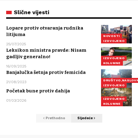
Slične vijesti
Lopare protiv otvaranja rudnika
litijuma
NOVOSTI
IZDVOJENO
25/07/2025
Leksikon ministra pravde: Nisam
gadljiv generalno!
IZDVOJENO
KOLUMNE
16/09/2025
Banjalučka šetnja protiv femicida
DRUŠTVO,NASLOV
21/08/2023
IZDVOJENO
Početak bune protiv dahija
IZDVOJENO
01/03/2026
KOLUMNE
Prethodno
Sljedeće