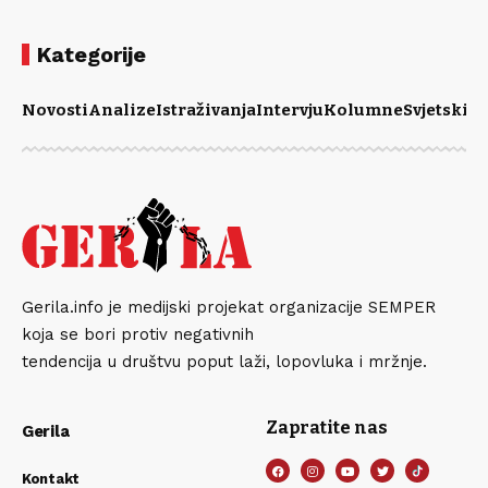
Kategorije
Novosti
Analize
Istraživanja
Intervju
Kolumne
Svjetski m
Gerila.info je medijski projekat organizacije SEMPER
koja se bori protiv negativnih
tendencija u društvu poput laži, lopovluka i mržnje.
Zapratite nas
Gerila
Kontakt