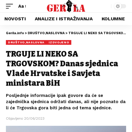
Aa
NOVOSTI
ANALIZE I ISTRAŽIVANJA
KOLUMNE
Gerila.info
>
DRUŠTVO,NASLOVNA
>
TRGUJE LI NEKO SA TRGOVSKOM? Danas sjednica Vlade Hrvatske i Savjeta ministara BiH
DRUŠTVO,NASLOVNA
IZDVOJENO
TRGUJE LI NEKO SA
TRGOVSKOM? Danas sjednica
Vlade Hrvatske i Savjeta
ministara BiH
Posljednje informacije ipak govore da će se
zajednička sjednica održati danas, ali nije poznato da
li će Trgovska gora biti jedna od tema sjednice.
Objavljeno 20/06/2023