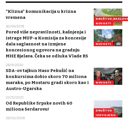
“Klizna” komunikacija u krizna
vremena
DRUŠTVO,NASLOV
NOVOSTI
30/05/2019
Pored više nepravilnosti, kašnjenja i
istrage MUP-a Komisija za koncesije
dala saglasnost na izmjene
NOVOSTI
koncesionog ugovora na gradnju
MHE Bjelava. Čeka se odluka Vlade RS
26/11/2020
SDA-ov tajkun Haso Pekušić na
konkursima dobio skoro 70 miliona
maraka, po Mostaru gradi skoro kao i
NOVOSTI
Austro-Ugarska
20/12/2021
Od Republike Srpske novih 60
miliona Serdarovu!
DRUŠTVO
IZDVOJENO
25/02/2026