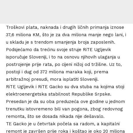
Troškovi plata, naknada i drugih ličnih primanja iznose
37,6 miliona KM, što je za dva miliona manje nego lani, i
u skladu je s trendom smanjenja broja zaposlenih.
Podsjećamo da trećinu svoje struje RiTE Ugljevik
isporučuje Sloveniji, i to na osnovu njihovih ulaganja u
postrojenje prije rata, po cijeni nižoj od tržišne. Uz to,
postoji i dug od 372 miliona maraka koji, prema
arbitražnoj presudi, mora isplatiti Sloveniji.
RiTE Ugljevik i RiTE Gacko su dva stuba na kojima stoji
elektroenergetska stabilnost Republike Srpske.
Presedan je da su oba preduzeća ove godine u jednom
trenutku istovremeno bili van pogona, zbog redovnog
remonta, što se dosada nikada nije dešavalo.
TЕ Gacko je u četvrtak počela sa radom, a kapitalni
remont je završen prije roka i koštao je oko 20 miliona