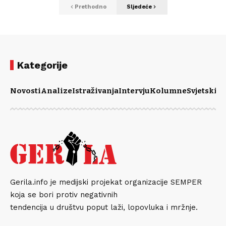
Prethodno
Sljedeće
Kategorije
Novosti
Analize
Istraživanja
Intervju
Kolumne
Svjetski m
Gerila.info je medijski projekat organizacije SEMPER
koja se bori protiv negativnih
tendencija u društvu poput laži, lopovluka i mržnje.