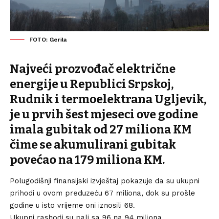
FOTO: Gerila
Najveći prozvođač električne
energije u Republici Srpskoj,
Rudnik i termoelektrana Ugljevik,
je u prvih šest mjeseci ove godine
imala gubitak od 27 miliona KM
čime se akumulirani gubitak
povećao na 179 miliona KM.
Polugodišnji finansijski izvještaj pokazuje da su ukupni
prihodi u ovom preduzeću 67 miliona, dok su prošle
godine u isto vrijeme oni iznosili 68.
Ukupni rashodi su pali sa 96 na 94 miliona.