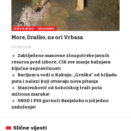
IZDVOJENO
KOLUMNE
More, Draško, ne ori Vrbasa
07/08/2026
Zabilježene masovne zloupotrebe javnih
resursa pred izbore, CIK sve manje kažnjava
ključne nepravilnosti
Barijum u vodi u Kaknju: „Greška“ od hiljadu
puta i nalazi koji otvaraju nova pitanja
Stanivuković od Sokolskog traži pola
miliona maraka!
SNSD I PSS gurnuli Banjaluku u još jedno
zaduženje!
Slične vijesti