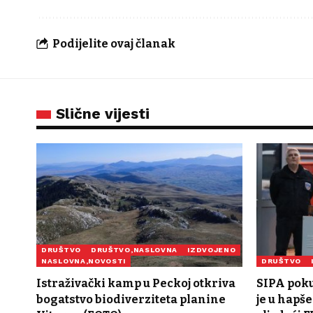
Podijelite ovaj članak
Slične vijesti
DRUŠTVO
DRUŠTVO,NASLOVNA
IZDVOJENO
NASLOVNA,NOVOSTI
DRUŠTVO
Istraživački kamp u Peckoj otkriva
SIPA pokuš
bogatstvo biodiverziteta planine
je u hapš