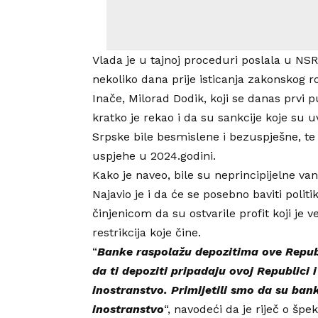
Vlada je u tajnoj proceduri poslala u N
nekoliko dana prije isticanja zakonskog ro
Inače, Milorad Dodik, koji se danas prvi 
kratko je rekao i da su sankcije koje su
Srpske bile besmislene i bezuspješne, t
uspjehe u 2024.godini.
Kako je naveo, bile su neprincipijelne van
Najavio je i da će se posebno baviti poli
činjenicom da su ostvarile profit koji je 
restrikcija koje čine.
“
Banke raspolažu depozitima ove Repu
da ti depoziti pripadaju ovoj Republici 
inostranstvo. Primijetili smo da su ban
inostranstvo
“, navodeći da je riječ o špek