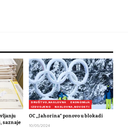
DRUŠTVO,NASLOVNA
EKONOMIJA
IZDVOJENO
NASLOVNA,NOVOSTI
vljanju
OC „Jahorina“ ponovo u blokadi
, saznaje
10/05/2024