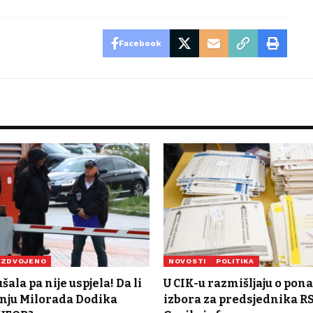
Facebook
IZDVOJENO
NOVOSTI
POLITIKA
ala pa nije uspjela! Da li
U CIK-u razmišljaju o pona
enju Milorada Dodika
izbora za predsjednika RS