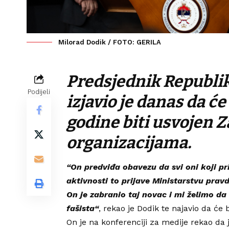
Milorad Dodik / FOTO: GERILA
Predsjednik Republi
Podijeli
izjavio je danas da ć
godine biti usvojen 
organizacijama.
“On predviđa obavezu da svi oni koji pr
aktivnosti to prijave Ministarstvu pravd
On je zabranio taj novac i mi želimo da
fašista“
, rekao je Dodik te najavio da će b
On je na konferenciji za medije rekao da j