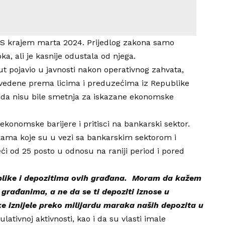
SRS krajem marta 2024. Prijedlog zakona samo
ka, ali je kasnije odustala od njega.
put pojavio u javnosti nakon operativnog zahvata,
 uvedene prema licima i preduzećima iz Republike
e da nisu bile smetnja za iskazane ekonomske
ekonomske barijere i pritisci na bankarski sektor.
tikama koje su u vezi sa bankarskim sektorom i
veći od 25 posto u odnosu na raniji period i pored
blike i depozitima ovih građana. Moram da kažem
i građanima, a ne da se ti depoziti iznose u
ke iznijele preko milijardu maraka naših depozita u
ulativnoj aktivnosti, kao i da su vlasti imale