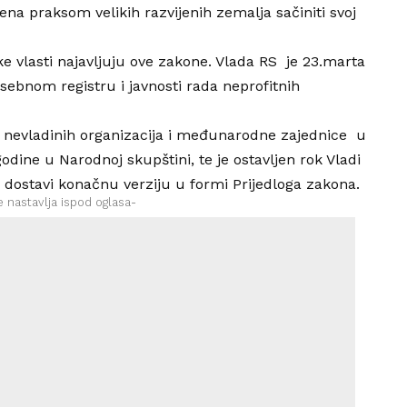
na praksom velikih razvijenih zemalja sačiniti svoj
ke vlasti najavljuju ove zakone. Vlada RS je 23.marta
sebnom registru i javnosti rada neprofitnih
 nevladinih organizacija i međunarodne zajednice u
dine u Narodnoj skupštini, te je ostavljen rok Vladi
dostavi konačnu verziju u formi Prijedloga zakona.
e nastavlja ispod oglasa-