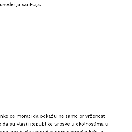
uvođenja sankcija.
banke će morati da pokažu ne samo privrženost
te da su vlasti Republike Srpske u okolnostima u
rvencijom bivše američke administracije koja je