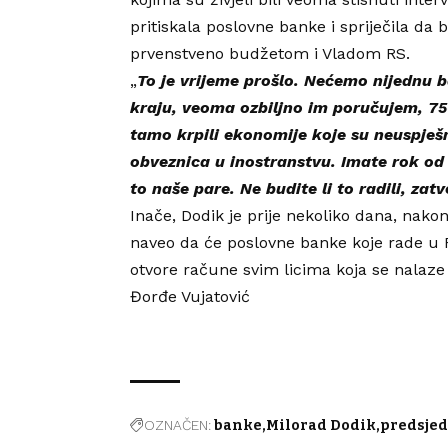
pritiskala poslovne banke i spriječila da
prvenstveno budžetom i Vladom RS.
„
To je vrijeme prošlo. Nećemo nijednu b
kraju, veoma ozbiljno im poručujem, 750
tamo krpili ekonomije koje su neuspješn
obveznica u inostranstvu. Imate rok od 
to naše pare. Ne budite li to radili, zat
Inače, Dodik je prije nekoliko dana, nakon
naveo da će poslovne banke koje rade u 
otvore račune svim licima koja se nalaze 
Đorđe Vujatović
OZNAČEN:
banke
Milorad Dodik
predsjed