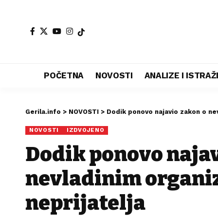
POČETNA
NOVOSTI
ANALIZE I ISTRA
Gerila.info
>
NOVOSTI
>
Dodik ponovo najavio zakon o nev
NOVOSTI
IZDVOJENO
Dodik ponovo najav
nevladinim organiz
neprijatelja