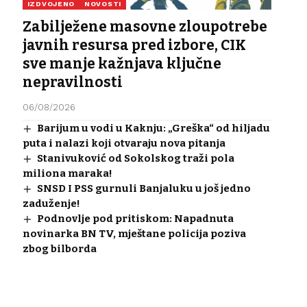
IZDVOJENO
NOVOSTI
Zabilježene masovne zloupotrebe
javnih resursa pred izbore, CIK
sve manje kažnjava ključne
nepravilnosti
06/08/2026
Barijum u vodi u Kaknju: „Greška“ od hiljadu
puta i nalazi koji otvaraju nova pitanja
Stanivuković od Sokolskog traži pola
miliona maraka!
SNSD I PSS gurnuli Banjaluku u još jedno
zaduženje!
Podnovlje pod pritiskom: Napadnuta
novinarka BN TV, mještane policija poziva
zbog bilborda