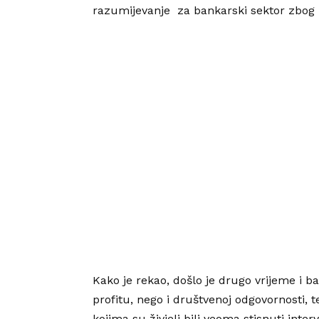
razumijevanje za bankarski sektor zbog 
Kako je rekao, došlo je drugo vrijeme i 
profitu, nego i društvenoj odgovornosti, 
kojima su živjeli bili veoma stisnuti inte