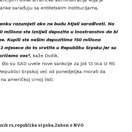
 banke sarađuju sa entitetskim institucijama,
anku razumjeti ako ne budu htjeli sarađivati. Na
 miliona ste iznijeli depozita u inostranstvo da bi
e. Kupili ste našim depozitima 150 miliona
3 mjeseca da to vratite u Republiku Srpsku jer su
vorićemo vas“,
kaže Dodik.
 što su SAD uvele nove sankcije za još 13 lica iz RS
Republici Srpskoj već od ponedjeljka morati da
na američkoj crnoj listi.
nik rs
republika srpska
Zakon o NVO