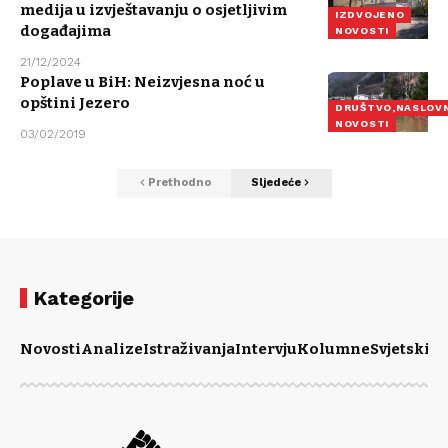
medija u izvještavanju o osjetljivim
IZDVOJENO
događajima
NOVOSTI
21/12/2024
Poplave u BiH: Neizvjesna noć u
opštini Jezero
DRUŠTVO,NASLOV
NOVOSTI
03/02/2019
Prethodno
Sljedeće
Kategorije
Novosti
Analize
Istraživanja
Intervju
Kolumne
Svjetski m