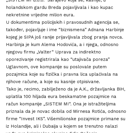
holandskom gardu Breda pojavljivala i kao kupac
nekretnine vrijedne milion eura.
U dokumentima policijskih i pravosudnih agencija se,
također, pojavljuje i ime “biznismena” Adnana Harbinje
kojeg je SIPA još ranije prijavljivala zbog pranja novca.
Harbinja je kum Alema Hodovića, a i njega, odnosno
njegovu firmu „Valter“ Uprava za indirektno
oporezivanje registrirala kao “utajivača poreza”
Uglavnom, ove kompanije su poslovale putem
pozajmica koje su fizička i pravna lica uplaćivala na
njihove račune, a koje su kasnije otpisivane.
Tako je, recimo, zabilježeno da je A.K., državljanka BiH,
uplatila 100 hiljada eura beskamatne pozajmice na
račun kompanije „SISTEM MI“. Ona je istražiteljima
priznala da je novac dobila od Mirnesa Rotića, odnosno
firme “Invest IKS”. Višemilionske pozajmice primane su
iz Holandije, ali i Dubaija u kojem se trenutno nalazi