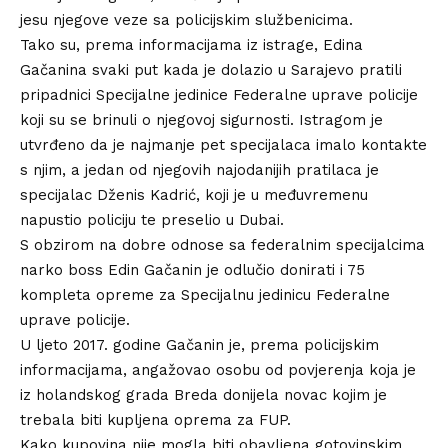
jesu njegove veze sa policijskim službenicima.
Tako su, prema informacijama iz istrage, Edina
Gačanina svaki put kada je dolazio u Sarajevo pratili
pripadnici Specijalne jedinice Federalne uprave policije
koji su se brinuli o njegovoj sigurnosti. Istragom je
utvrđeno da je najmanje pet specijalaca imalo kontakte
s njim, a jedan od njegovih najodanijih pratilaca je
specijalac Dženis Kadrić, koji je u međuvremenu
napustio policiju te preselio u Dubai.
S obzirom na dobre odnose sa federalnim specijalcima
narko boss Edin Gačanin je odlučio donirati i 75
kompleta opreme za Specijalnu jedinicu Federalne
uprave policije.
U ljeto 2017. godine Gačanin je, prema policijskim
informacijama, angažovao osobu od povjerenja koja je
iz holandskog grada Breda donijela novac kojim je
trebala biti kupljena oprema za FUP.
Kako kupovina nije mogla biti obavljena gotovinskim