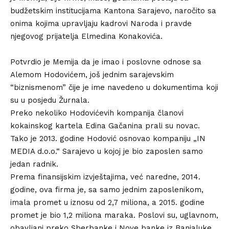
budžetskim institucijama Kantona Sarajevo, naročito sa
onima kojima upravljaju kadrovi Naroda i pravde
njegovog prijatelja Elmedina Konakovića.
Potvrdio je Memija da je imao i poslovne odnose sa
Alemom Hodovićem, još jednim sarajevskim
“biznismenom” čije je ime navedeno u dokumentima koji
su u posjedu Žurnala.
Preko nekoliko Hodovićevih kompanija članovi
kokainskog kartela Edina Gačanina prali su novac.
Tako je 2013. godine Hodović osnovao kompaniju „IN
MEDIA d.o.o.“ Sarajevo u kojoj je bio zaposlen samo
jedan radnik.
Prema finansijskim izvještajima, već naredne, 2014.
godine, ova firma je, sa samo jednim zaposlenikom,
imala promet u iznosu od 2,7 miliona, a 2015. godine
promet je bio 1,2 miliona maraka. Poslovi su, uglavnom,
obavljani preko Sberbanke i Nove banke iz Banjaluke.