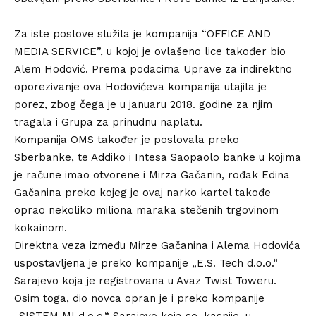
Za iste poslove služila je kompanija “OFFICE AND
MEDIA SERVICE”, u kojoj je ovlašeno lice također bio
Alem Hodović. Prema podacima Uprave za indirektno
oporezivanje ova Hodovićeva kompanija utajila je
porez, zbog čega je u januaru 2018. godine za njim
tragala i Grupa za prinudnu naplatu.
Kompanija OMS također je poslovala preko
Sberbanke, te Addiko i Intesa Saopaolo banke u kojima
je račune imao otvorene i Mirza Gačanin, rođak Edina
Gačanina preko kojeg je ovaj narko kartel takođe
oprao nekoliko miliona maraka stečenih trgovinom
kokainom.
Direktna veza između Mirze Gačanina i Alema Hodovića
uspostavljena je preko kompanije „E.S. Tech d.o.o.“
Sarajevo koja je registrovana u Avaz Twist Toweru.
Osim toga, dio novca opran je i preko kompanije
„SISTEM MI d.o.o.“ Sarajevo koja se, kasnije, u