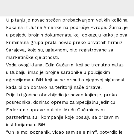
U pitanju je novac stečen prebacivanjem velikih količina
kokaina iz Južne Amerike na područje Evrope. Žurnal je
u posjedu brojnih dokumenata koji dokazuju kako je ova
kriminalna grupa prala novac preko privatnih firmi iz
Sarajeva, koje su, uglavnom, bile registrovane za
marketinške djelatnosti.
Vođa ovog klana, Edin Gačanin, koji se trenutno nalazi
u Dubaiju, imao je brojne saradnike u policijskim
agencijama u BiH koji su se brinuli o njegovoj sigurnosti
kada bi on boravio na teritoriji naše države.
Prije tri godine obezbijedio je novac kojim je, preko
posrednika, donirao opremu za Specijalnu jedinicu
Federalne uprave policije. Među Gačaninovim
partnerima su i kompanije koje posluju sa državnim
institucijama u BiH.
“On je moj poznanik. Viđao sam se s njim”, potvrdio je