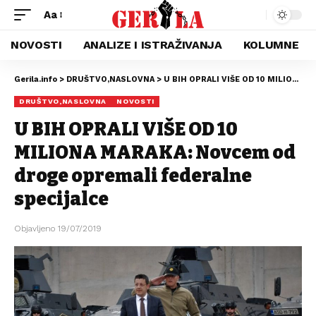
Aa
NOVOSTI
ANALIZE I ISTRAŽIVANJA
KOLUMNE
Gerila.info
>
DRUŠTVO,NASLOVNA
>
U BIH OPRALI VIŠE OD 10 MILIONA MARAKA: Novcem od droge opremali federalne specijalce
DRUŠTVO,NASLOVNA
NOVOSTI
U BIH OPRALI VIŠE OD 10
MILIONA MARAKA: Novcem od
droge opremali federalne
specijalce
Objavljeno 19/07/2019