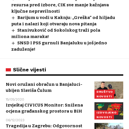
resursa pred izbore, CIK sve manje kažnjava
ključne nepravilnosti
Barijum u vodi u Kaknju: „Greška“ od hiljadu
puta i nalazi koji otvaraju nova pitanja
Stanivuković od Sokolskog traži pola
miliona maraka!
SNSD I PSS gurnuli Banjaluku u još jedno
zaduženje!
Slične vijesti
Novi oružani obračun u Banjaluci-
ubijen Slaviša Ćulum
DRUŠTVO
NOVOSTI
15/05/2020
Izvještaj CIVICUS Monitor: Snižena
ocjena građanskog prostora u BiH
IZDVOJENO
NOVOSTI
06/12/2023
Tragedija u Zagrebu: Odgovornost