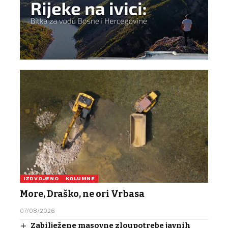
IZDVOJENO
KOLUMNE
More, Draško, ne ori Vrbasa
07/08/2026
Zabilježene masovne zloupotrebe javnih