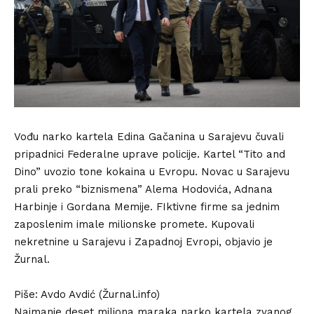
Vođu narko kartela Edina Gačanina u Sarajevu čuvali
pripadnici Federalne uprave policije. Kartel “Tito and
Dino” uvozio tone kokaina u Evropu. Novac u Sarajevu
prali preko “biznismena” Alema Hodovića, Adnana
Harbinje i Gordana Memije. FIktivne firme sa jednim
zaposlenim imale milionske promete. Kupovali
nekretnine u Sarajevu i Zapadnoj Evropi, objavio je
Žurnal.
Piše: Avdo Avdić (Žurnal.info)
Najmanje deset miliona maraka narko kartela zvanog