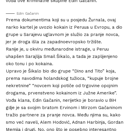
vođa ove kriminalne skupine Edin Gačanin.
Edin Gačanin
Prema dokumentima koji su u posjedu Žurnala, ovaj
narko kartel je uvozio kokain iz Peruua u Evropu, a dio
grupe u Sarajevu uglavnom je služio za pranje novca,
jer je droga išla za zapadnoevropsko tržište.
Ranije je, u okviru međunarodne istrage, u Peruu
uhapšen Sarajlija Smail Šikalo, a tada je zaplijenjeno
oko tonu i po kokaina.
Upravo je Šikalo bio dio grupe “Dino and Tito” koja,
prema navodima holandskog tužioca, “kupuje brojne
nekretnine” “novcem koji potiče od trgovine opojnim
drogama, prvenstveno kokainom iz Južne Amerike”.
Vođa klana, Edin Gačanin, nerijetko je boravio u BiH
gdje je sa svojim bratom Ervinom i Mirzom Gačaninom
tražio partnere za pranje novca. Među njima su, kako
smo već naveli, Alem Hodović, Adnan Harbinja, Gordan
Memija i drugi. No, ono što je posebno interesantno