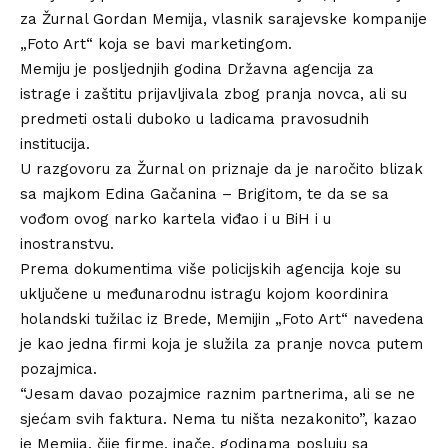
za Žurnal Gordan Memija, vlasnik sarajevske kompanije
„Foto Art“ koja se bavi marketingom.
Memiju je posljednjih godina Državna agencija za
istrage i zaštitu prijavljivala zbog pranja novca, ali su
predmeti ostali duboko u ladicama pravosudnih
institucija.
U razgovoru za Žurnal on priznaje da je naročito blizak
sa majkom Edina Gačanina – Brigitom, te da se sa
vođom ovog narko kartela viđao i u BiH i u
inostranstvu.
Prema dokumentima više policijskih agencija koje su
uključene u međunarodnu istragu kojom koordinira
holandski tužilac iz Brede, Memijin „Foto Art“ navedena
je kao jedna firmi koja je služila za pranje novca putem
pozajmica.
“Jesam davao pozajmice raznim partnerima, ali se ne
sjećam svih faktura. Nema tu ništa nezakonito”, kazao
je Memija, čije firme, inače, godinama posluju sa