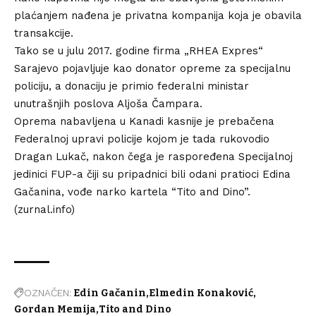
plaćanjem nađena je privatna kompanija koja je obavila
transakcije.
Tako se u julu 2017. godine firma „RHEA Expres“
Sarajevo pojavljuje kao donator opreme za specijalnu
policiju, a donaciju je primio federalni ministar
unutrašnjih poslova Aljoša Čampara.
Oprema nabavljena u Kanadi kasnije je prebačena
Federalnoj upravi policije kojom je tada rukovodio
Dragan Lukač, nakon čega je raspoređena Specijalnoj
jedinici FUP-a čiji su pripadnici bili odani pratioci Edina
Gačanina, vođe narko kartela “Tito and Dino”.
(zurnal.info)
OZNAČEN:
Edin Gačanin
Elmedin Konaković
Gordan Memija
Tito and Dino