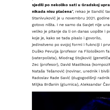
sjedili po nekoliko sati u Gradskoj upr
nikada nisu plaćena
“, rekao je Sandić t
Stanivuković je u novembru 2021. godine f
gotovo ništa. I ne samo da Savjet nije ura
veliko je pitanje da li on danas uopšte i p
koje je, kako se tada pisalo i govorilo,
jedinstveno po svojoj formi i fuknciji i prv
Duško Pevulja (profesor na Filološkom fak
(vaterpolista), Miodrag Stojković (genetiča
Zec (profesor), David Mastikosa (kompozi
Nataša Tešanović (novinar, urednik i bivš
Radoslav Rade Savić (dugogodišnji radnik 
Miljka Brđanin (glumica), Aleksandar Čav