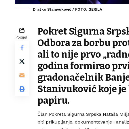
Draško Stanivuković / FOTO: GERILA
Pokret Sigurna Srpsk
Podijeli
Odbora za borbu prot
ali to nije prvo „radn
godina formirao prvi
gradonačelnik Banj
Stanivuković koje je
papiru.
Član Pokreta Sigurna Srpska Nataša Milj
biti prikupljanje, dokumentovanje i anali