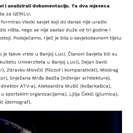
avi i analizirali dokumentaciju. Ta dva mjeseca
ada za GERILU.
ormirao Visoki savjet koji do danas nije uradio
dio ništa, nego se nije sastao duže od tri godine i
ostoji. Podsjećamo, riječ je bila o savjetodavnom tijelu
o je takve vrste u Banjoj Luci. Članovi Savjeta bili su
ultetu Univerziteta u Banjoj Luci), Dejan Savić
r), Zdravko Miovčić (filozof i komparativist), Miodrag
tor), Snježana Mrđa Badža (inženjer arhitekture),
i direktor ATV-a), Aleksandra Mušić (košarkašica),
u sportskim organizacijama), Ljilja Čekić (glumica),
ić (demograf).