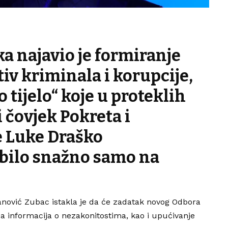
a najavio je formiranje
iv kriminala i korupcije,
o tijelo“ koje u proteklih
 čovjek Pokreta i
e Luke Draško
 bilo snažno samo na
anović Zubac istakla je da će zadatak novog Odbora
za informacija o nezakonitostima, kao i upućivanje