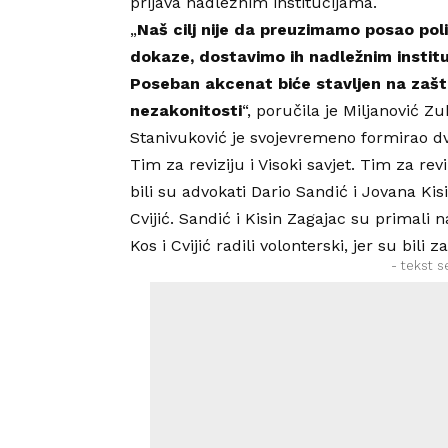
prijava nadležnim institucijama.
„
Naš cilj nije da preuzimamo posao polic
dokaze, dostavimo ih nadležnim institu
Poseban akcenat biće stavljen na zaštit
nezakonitosti
“, poručila je Miljanović Zu
Stanivuković je svojevremeno formirao dv
Tim za reviziju i Visoki savjet. Tim za re
bili su advokati Dario Sandić i Jovana Kis
Cvijić. Sandić i Kisin Zagajac su primal
Kos i Cvijić radili volonterski, jer su bili
- tekst s