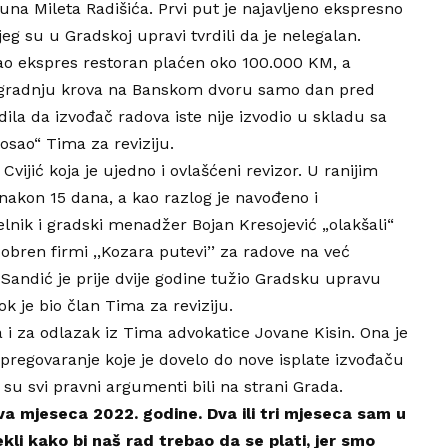
jkuna Mileta Radišića. Prvi put je najavljeno ekspresno
eg su u Gradskoj upravi tvrdili da je nelegalan.
tao ekspres restoran plaćen oko 100.000 KM, a
izgradnju krova na Banskom dvoru samo dan pred
rdila da izvođač radova iste nije izvodio u skladu sa
osao“ Tima za reviziju.
vijić koja je ujedno i ovlašćeni revizor. U ranijim
 nakon 15 dana, a kao razlog je navođeno i
lnik i gradski menadžer Bojan Kresojević „olakšali“
bren firmi ,,Kozara putevi’’ za radove na već
ndić je prije dvije godine tužio Gradsku upravu
ok je bio član Tima za reviziju.
 i za odlazak iz Tima advokatice Jovane Kisin. Ona je
pregovaranje koje je dovelo do nove isplate izvođaču
 su svi pravni argumenti bili na strani Grada.
dva mjeseca 2022. godine. Dva ili tri mjeseca sam u
li kako bi naš rad trebao da se plati, jer smo