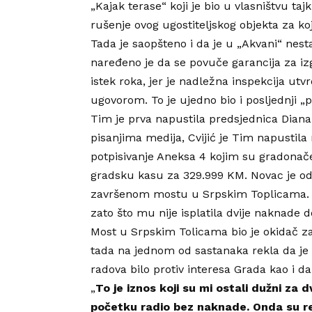
„Kajak terase“ koji je bio u vlasništvu ta
rušenje ovog ugostiteljskog objekta za koj
Tada je saopšteno i da je u „Akvani“ nes
naređeno je da se povuče garancija za 
istek roka, jer je nadležna inspekcija utv
ugovorom. To je ujedno bio i posljednji „p
Tim je prva napustila predsjednica Diana C
pisanjima medija, Cvijić je Tim napustila
potpisivanje Aneksa 4 kojim su gradonače
gradsku kasu za 329.999 KM. Novac je odo
završenom mostu u Srpskim Toplicama. Sa
zato što mu nije isplatila dvije naknade d
Most u Srpskim Tolicama bio je okidač za
tada na jednom od sastanaka rekla da je 
radova bilo protiv interesa Grada kao i da
„
To je iznos koji su mi ostali dužni za 
početku radio bez naknade. Onda su rek