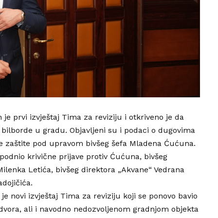
e prvi izvještaj Tima za reviziju i otkriveno je da
 bilborde u gradu. Objavljeni su i podaci o dugovima
ne zaštite pod upravom bivšeg šefa Mladena Ćućuna.
 podnio krivične prijave protiv Ćućuna, bivšeg
Milenka Letića, bivšeg direktora „Akvane“ Vedrana
dojičića.
e novi izvještaj Tima za reviziju koji se ponovo bavio
dvora, ali i navodno nedozvoljenom gradnjom objekta