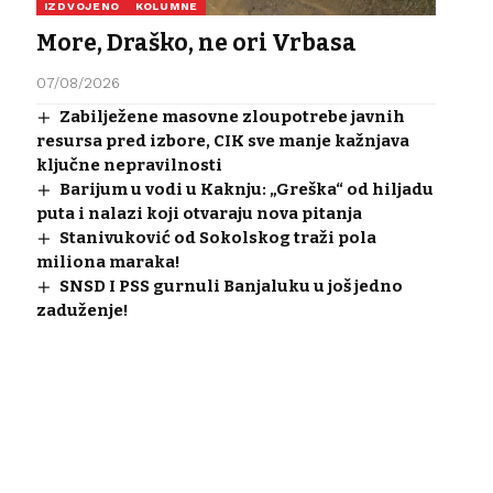
IZDVOJENO
KOLUMNE
More, Draško, ne ori Vrbasa
07/08/2026
Zabilježene masovne zloupotrebe javnih
resursa pred izbore, CIK sve manje kažnjava
ključne nepravilnosti
Barijum u vodi u Kaknju: „Greška“ od hiljadu
puta i nalazi koji otvaraju nova pitanja
Stanivuković od Sokolskog traži pola
miliona maraka!
SNSD I PSS gurnuli Banjaluku u još jedno
zaduženje!