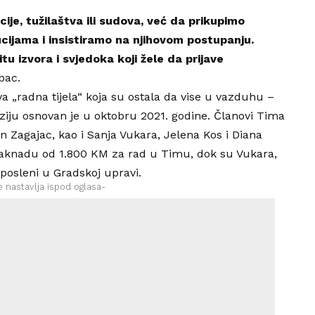
ije, tužilaštva ili sudova, već da prikupimo
cijama i insistiramo na njihovom postupanju.
u izvora i svjedoka koji žele da prijave
bac.
a „radna tijela“ koja su ostala da vise u vazduhu –
viziju osnovan je u oktobru 2021. godine. Članovi Tima
in Zagajac, kao i Sanja Vukara, Jelena Kos i Diana
i naknadu od 1.800 KM za rad u Timu, dok su Vukara,
 zaposleni u Gradskoj upravi.
e nastavlja ispod oglasa-