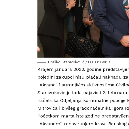
Draško Stanivuković / FOTO: Gerila
Krajem januara 2022. godine predstavljen j
pojedini zakupci nisu plaćali naknadu za
„Akvane“ i sumnjivim aktivnostima Civil
Stanivuković je tada najavio i 2. februara
načelnika Odjeljenja komunalne policije 
Mitrovića i bivšeg gradonačelnika Igora Ra
Početkom marta iste godine predstavljen j
„Akvanom“, renoviranjem krova Banskog 