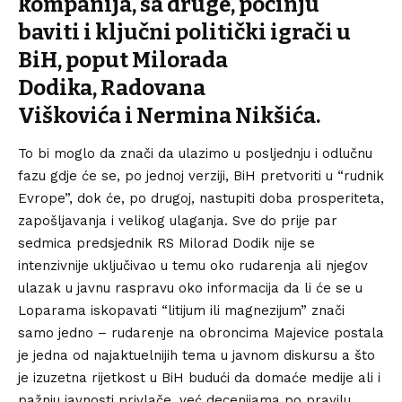
kompanija, sa druge, počinju
baviti i ključni politički igrači u
BiH, poput
Milorada
Dodika
,
Radovana
Viškovića
i
Nermina Nikšića
.
To bi moglo da znači da ulazimo u posljednju i odlučnu
fazu gdje će se, po jednoj verziji, BiH pretvoriti u “rudnik
Evrope”, dok će, po drugoj, nastupiti doba prosperiteta,
zapošljavanja i velikog ulaganja. Sve do prije par
sedmica predsjednik RS Milorad Dodik nije se
intenzivnije uključivao u temu oko rudarenja ali njegov
ulazak u javnu raspravu oko informacija da li će se u
Loparama iskopavati “litijum ili magnezijum” znači
samo jedno – rudarenje na obroncima Majevice postala
je jedna od najaktuelnijih tema u javnom diskursu a što
je izuzetna rijetkost u BiH budući da domaće medije ali i
pažnju javnosti privlače, već decenijama po pravilu,