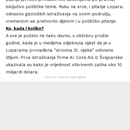
isključivo političke teme. Ruku na srce, i pitanje Lopara,
odnosno geoloških istraživanja na ovom području,
vremenom se pretvorilo dijelom i u političko pitanje.
Ko, kada i koliko?
A sve je počelo ne tako davno, u oktobru prošle
godine, kada je u medijima odjeknula vijest da je u
Loparama pronađena “sirovina 21. vijeka” odnosno
litijum. Prva istraživanja firme Ar Core AG iz Švajcarske
ukazivala su kako je vrijednost otkrivenih zaliha oko 10
milijardi dolara.
- tekst se nastavlja ispod oglasa-