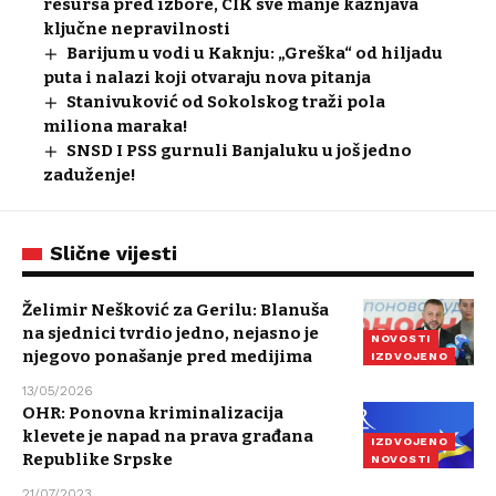
resursa pred izbore, CIK sve manje kažnjava
ključne nepravilnosti
Barijum u vodi u Kaknju: „Greška“ od hiljadu
puta i nalazi koji otvaraju nova pitanja
Stanivuković od Sokolskog traži pola
miliona maraka!
SNSD I PSS gurnuli Banjaluku u još jedno
zaduženje!
Slične vijesti
Želimir Nešković za Gerilu: Blanuša
na sjednici tvrdio jedno, nejasno je
NOVOSTI
njegovo ponašanje pred medijima
IZDVOJENO
13/05/2026
OHR: Ponovna kriminalizacija
klevete je napad na prava građana
IZDVOJENO
Republike Srpske
NOVOSTI
21/07/2023