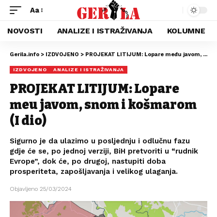
Aa
NOVOSTI
ANALIZE I ISTRAŽIVANJA
KOLUMNE
Gerila.info
>
IZDVOJENO
>
PROJEKAT LITIJUM: Lopare među javom, snom i košmarom (I dio)
IZDVOJENO
ANALIZE I ISTRAŽIVANJA
PROJEKAT LITIJUM: Lopare
među javom, snom i košmarom
(I dio)
Sigurno je da ulazimo u posljednju i odlučnu fazu
gdje će se, po jednoj verziji, BiH pretvoriti u “rudnik
Evrope”, dok će, po drugoj, nastupiti doba
prosperiteta, zapošljavanja i velikog ulaganja.
Objavljeno 25/03/2024