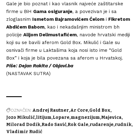
Gale je bio poznat i kao vlasnik najveće zaštitarske
firme u BiH
Gama osiguranje
, a povezivan je i sa
zloglasnim
Ismetom Bajramovićem Ćelom
i
Fikretom
Abdićem Babom
, kao i nekadašnjim ministrom bh
policije
Alijom Delimustafićem
, navode hrvatski mediji
koji su se bavili aferom Gold Box. Mikulić i Gale su
osnivači firme u Laktašima koja nosi isto ime “Gold
Box” i koja je bila povezana sa aferom u Hrvatskoj.
Piše: Dejan Rakita / Objavi.ba
(NASTAVAK SUTRA)
OZNAČEN:
Andrej Rautner
Ar Core
Gold Box
Jozo Mikulić
litijum
Lopare
magnezijum
Majevica
Milorad Dodik
Rado Savić
Rok Gale
rudarenje
rudnik
Vladimir Rudić