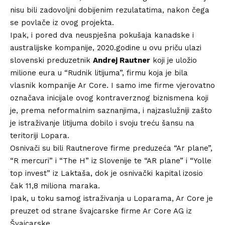
nisu bili zadovoljni dobijenim rezulatatima, nakon čega
se povlače iz ovog projekta.
Ipak, i pored dva neuspješna pokušaja kanadske i
australijske kompanije, 2020.godine u ovu priču ulazi
slovenski preduzetnik
Andrej Rautner
koji je uložio
milione eura u “Rudnik litijuma”, firmu koja je bila
vlasnik kompanije Ar Core. I samo ime firme vjerovatno
označava inicijale ovog kontraverznog biznismena koji
je, prema neformalnim saznanjima, i najzaslužniji zašto
je istraživanje litijuma dobilo i svoju treću šansu na
teritoriji Lopara.
Osnivači su bili Rautnerove firme preduzeća “Ar plane”,
“R mercuri” i “The H” iz Slovenije te “AR plane” i “Yolle
top invest” iz Laktaša, dok je osnivački kapital izosio
čak 11,8 miliona maraka.
Ipak, u toku samog istraživanja u Loparama, Ar Core je
preuzet od strane švajcarske firme Ar Core AG iz
Švajcarske.