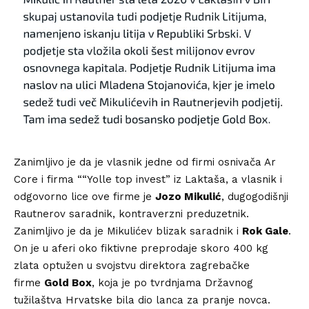
Zanimljivo je da je vlasnik jedne od firmi osnivača Ar
Core i firma ““Yolle top invest” iz Laktaša, a vlasnik i
odgovorno lice ove firme je
Jozo Mikulić
, dugogodišnji
Rautnerov saradnik, kontraverzni preduzetnik.
Zanimljivo je da je Mikulićev blizak saradnik i
Rok Gale
.
On je u aferi oko fiktivne preprodaje skoro 400 kg
zlata optužen u svojstvu direktora zagrebačke
firme
Gold Box
, koja je po tvrdnjama Državnog
tužilaštva Hrvatske bila dio lanca za pranje novca.