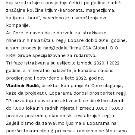
koji se istražuje u posljednje četiri i po godine, sadrži
značajne količine litijum-karbonata, magnezijuma,
kalijuma i bora”, navedeno je u saopštenju ove
kompanije.
Ar Core je naveo da je dozvolu za istraživanje
mineralnih nalazišta u regiji Lopare dobio 2018. godine,
a sam proces je nadgledala firma CSA Global, DIO
ERM Grupe specijalizovane za rudarstvo.
Tri faze istraživanja su uslijedile između 2020. i 2022.
godine, a mineralno nalazište je konačno naučno
procijenjeno i potvrđeno u ljeto 2022. godine.
Vladimir Rudić
, direktor kompanije Ar Core ulaganja,
kaže da projekat u Loparama donosi prosperitet regiji.
“Proizvodnja i povezane aktivnosti će direktno stvoriti
do 1.000 lokalnih radnih mjesta i između 3.000 i 5.000
poslova posredno, ekonomski revitalizujući regiju.
Željeli bismo da zahvalimo ljudima u Loparama na
podršci tokom cijelog procesa i radujemo se što nismo