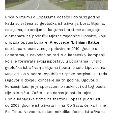
Priča o litijumu o Loparama doseže i do 2012.godine
kada su vršena su geološka istraživanja bora, litijuma,
natrijuma, stroncijuma, kalijuma i prateće asocijacije
elemenata na području Mjesne zajednice Lipovice, koja
pripada opštini Lopare. Preduzeće “
Lithium Balkan
”
doo Lopare osnovano je polovinom 2010. godine u
Loparama, a navodno se radilo o kanadskoj kompaniji
koja je formirala svoju ispostavu u Loparama i vršilo
geološka istraživanja litijuma i bora u selu Lipovice na
Majevici. Sa Vladom Republike Srpske potpisali su tada
i ugovor o dodjeli koncesije na tri godine. Ugovor o
koncesiji kasnije je sporazumno raskinut i od tog posla
nije bilo ništa. Zašto – do danas je ostala tajna.
I prije kanadske firme na teritoriji Lopara je od 1998.
do 2003. godine istraživala firma Rio Sava, ćerka firme
Rio Tinto. Navodno, nakon nekoliko godina istraživanja