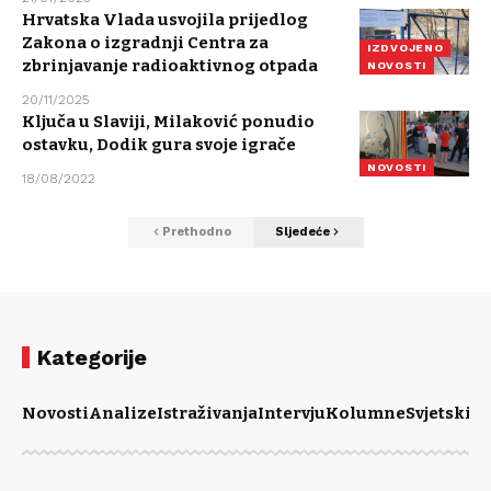
Hrvatska Vlada usvojila prijedlog
Zakona o izgradnji Centra za
IZDVOJENO
zbrinjavanje radioaktivnog otpada
NOVOSTI
20/11/2025
Ključa u Slaviji, Milaković ponudio
ostavku, Dodik gura svoje igrače
NOVOSTI
18/08/2022
Prethodno
Sljedeće
Kategorije
Novosti
Analize
Istraživanja
Intervju
Kolumne
Svjetski m