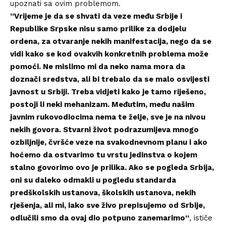
upoznati sa ovim problemom.
“Vrijeme je da se shvati da veze među Srbije i
Republike Srpske nisu samo prilike za dodjelu
ordena, za otvaranje nekih manifestacija, nego da se
vidi kako se kod ovakvih konkretnih problema može
pomoći. Ne mislimo mi da neko nama mora da
doznači sredstva, ali bi trebalo da se malo osvijesti
javnost u Srbiji. Treba vidjeti kako je tamo riješeno,
postoji li neki mehanizam. Međutim, među našim
javnim rukovodiocima nema te želje, sve je na nivou
nekih govora. Stvarni život podrazumijeva mnogo
ozbiljnije, čvršće veze na svakodnevnom planu i ako
hoćemo da ostvarimo tu vrstu jedinstva o kojem
stalno govorimo ovo je prilika. Ako se pogleda Srbija,
oni su daleko odmakli u pogledu standarda
predškolskih ustanova, školskih ustanova, nekih
rješenja, ali mi, iako sve živo prepisujemo od Srbije,
odlučili smo da ovaj dio potpuno zanemarimo”
, ističe