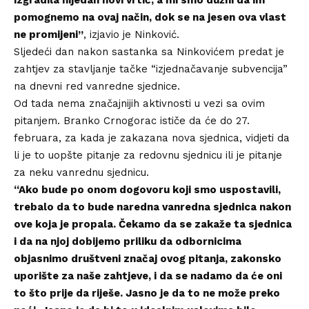
pomognemo na ovaj način, dok se na jesen ova vlast
ne promijeni”
, izjavio je Ninković.
Sljedeći dan nakon sastanka sa Ninkovićem predat je
zahtjev za stavljanje tačke “izjednačavanje subvencija”
na dnevni red vanredne sjednice.
Od tada nema značajnijih aktivnosti u vezi sa ovim
pitanjem. Branko Crnogorac ističe da će do 27.
februara, za kada je zakazana nova sjednica, vidjeti da
li je to uopšte pitanje za redovnu sjednicu ili je pitanje
za neku vanrednu sjednicu.
“Ako bude po onom dogovoru koji smo uspostavili,
trebalo da to bude naredna vanredna sjednica nakon
ove koja je propala. Čekamo da se zakaže ta sjednica
i da na njoj dobijemo priliku da odbornicima
objasnimo društveni značaj ovog pitanja, zakonsko
uporište za naše zahtjeve, i da se nadamo da će oni
to što prije da riješe. Jasno je da to ne može preko