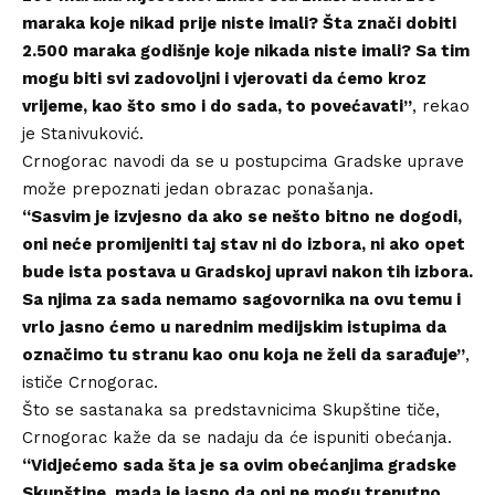
maraka koje nikad prije niste imali? Šta znači dobiti
2.500 maraka godišnje koje nikada niste imali? Sa tim
mogu biti svi zadovoljni i vjerovati da ćemo kroz
vrijeme, kao što smo i do sada, to povećavati”
, rekao
je Stanivuković.
Crnogorac navodi da se u postupcima Gradske uprave
može prepoznati jedan obrazac ponašanja.
“Sasvim je izvjesno da ako se nešto bitno ne dogodi,
oni neće promijeniti taj stav ni do izbora, ni ako opet
bude ista postava u Gradskoj upravi nakon tih izbora.
Sa njima za sada nemamo sagovornika na ovu temu i
vrlo jasno ćemo u narednim medijskim istupima da
označimo tu stranu kao onu koja ne želi da sarađuje”
,
ističe Crnogorac.
Što se sastanaka sa predstavnicima Skupštine tiče,
Crnogorac kaže da se nadaju da će ispuniti obećanja.
“Vidjećemo sada šta je sa ovim obećanjima gradske
Skupštine, mada je jasno da oni ne mogu trenutno