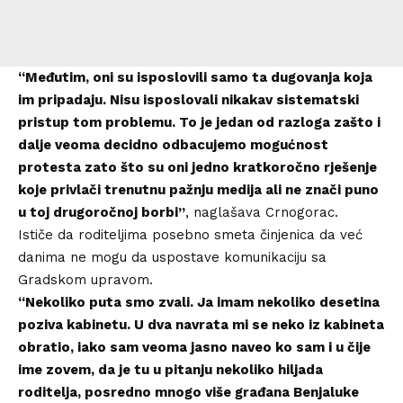
“Međutim, oni su isposlovili samo ta dugovanja koja
im pripadaju. Nisu isposlovali nikakav sistematski
pristup tom problemu. To je jedan od razloga zašto i
dalje veoma decidno odbacujemo mogućnost
protesta zato što su oni jedno kratkoročno rješenje
koje privlači trenutnu pažnju medija ali ne znači puno
u toj drugoročnoj borbi”
, naglašava Crnogorac.
Ističe da roditeljima posebno smeta činjenica da već
danima ne mogu da uspostave komunikaciju sa
Gradskom upravom.
“Nekoliko puta smo zvali. Ja imam nekoliko desetina
poziva kabinetu. U dva navrata mi se neko iz kabineta
obratio, iako sam veoma jasno naveo ko sam i u čije
ime zovem, da je tu u pitanju nekoliko hiljada
roditelja, posredno mnogo više građana Benjaluke