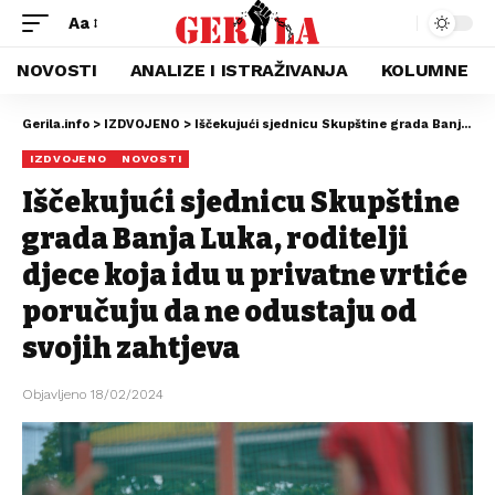
Aa
NOVOSTI
ANALIZE I ISTRAŽIVANJA
KOLUMNE
Gerila.info
>
IZDVOJENO
>
Iščekujući sjednicu Skupštine grada Banja Luka, roditelji djece koja idu u privatne vrtiće poručuju da ne odustaju od svojih zahtjeva
IZDVOJENO
NOVOSTI
Iščekujući sjednicu Skupštine
grada Banja Luka, roditelji
djece koja idu u privatne vrtiće
poručuju da ne odustaju od
svojih zahtjeva
Objavljeno 18/02/2024