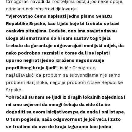
Crnogorac navodi da roditeljima ostaju još neke opcije,
odnosno neki smjerovi djelovanja.
“Vjerovatno ćemo napisati jedno pismo Senatu
Republike Srpske, kao tijelu koje bi trebalo se bavi
ovakvim pitanjima. Doduše, ono ima savjetodavnu
ulogu ali smatramo da bi sam sastav tog tijela
trebalo da garantuje odgovarajući medijski odjek, da
neko podrobno razmisli o tome da li se isplati
uporno negirati jedno izraženo negodovanje
popriličnog broja ljudi”
, ističe Crnogorac,
naglašavajući da problem sa subvencijama nije samo
problem Banjaluke, nego je problem čitave Republike
Srpske.
“Obraćali su nam se ljudi iz drugih lokalnih zajednica i
mi smo uvjereni da mnogi čekaju da vide šta će
dogoditi sa ovom inicijativom pa da onda i oni istupe.
U tom pogledu, naša odgovornost je još veća i zato
se trudimo da ovo do kraja izguramo kao jednu