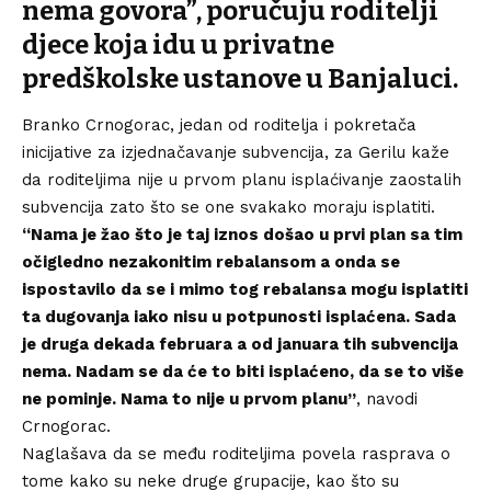
nema govora”, poručuju roditelji
djece koja idu u privatne
predškolske ustanove u Banjaluci.
Branko Crnogorac, jedan od roditelja i pokretača
inicijative za izjednačavanje subvencija, za Gerilu kaže
da roditeljima nije u prvom planu isplaćivanje zaostalih
subvencija zato što se one svakako moraju isplatiti.
“Nama je žao što je taj iznos došao u prvi plan sa tim
očigledno nezakonitim rebalansom a onda se
ispostavilo da se i mimo tog rebalansa mogu isplatiti
ta dugovanja iako nisu u potpunosti isplaćena. Sada
je druga dekada februara a od januara tih subvencija
nema. Nadam se da će to biti isplaćeno, da se to više
ne pominje. Nama to nije u prvom planu”
, navodi
Crnogorac.
Naglašava da se među roditeljima povela rasprava o
tome kako su neke druge grupacije, kao što su