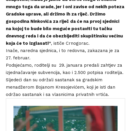
mnogo toga da urade, jer i oni zavise od nekih poteza
Gradske uprave, ali držimo ih za riječ. Držimo
gospodina Ninkovića za riječ da će na prvoj sjednici
na kojoj to bude bilo moguće postaviti tu tačku
dnevnog reda i da će obezbijediti skupštinsku većinu
koja će to izglasati”
, ističe Crnogorac.
Inače, naredna sjednica, i to redovna,
zakazana je za
27. februar
.
Podsjećamo, roditelji su 29. januara predali zahtjev za
izjednačavanje subvencija, kao i 2.500 potpisa roditelja.
Sljedeći dan su održali sastanak sa gradskim
menadžerom Bojanom Kresojevićem, koji je isti dan
održao sastanak i sa vlasnicima privatnih vrtića.