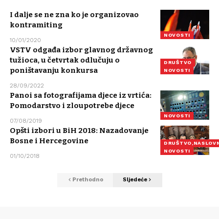
I dalje se ne zna ko je organizovao
kontramiting
NOVOSTI
10/01/2020
VSTV odgađa izbor glavnog državnog
tužioca, u četvrtak odlučuju o
DRUŠTVO
poništavanju konkursa
NOVOSTI
28/09/2022
Panoi sa fotografijama djece iz vrtića:
Pomodarstvo i zloupotrebe djece
NOVOSTI
07/08/2019
Opšti izbori u BiH 2018: Nazadovanje
Bosne i Hercegovine
DRUŠTVO,NASLOV
NOVOSTI
01/10/2018
Prethodno
Sljedeće