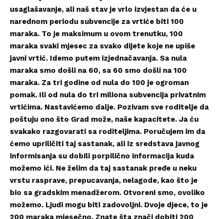
usaglašavanje, ali naš stav je vrlo izvjestan da će u
narednom periodu subvencije za vrtiće biti 100
maraka. To je maksimum u ovom trenutku, 100
maraka svaki mjesec za svako dijete koje ne upiše
javni vrtić. Idemo putem izjednačavanja. Sa nula
maraka smo došli na 60, sa 60 smo došli na 100
maraka. Za tri godine od nula do 100 je ogroman
pomak. Ili od nula do tri miliona subvencija privatnim
vrtićima. Nastavićemo dalje. Pozivam sve roditelje da
poštuju ono što Grad može, naše kapacitete. Ja ću
svakako razgovarati sa roditeljima. Poručujem im da
ćemo upriličiti taj sastanak, ali iz sredstava javnog
informisanja su dobili porpilično informacija kuda
možemo ići. Ne želim da taj sastanak pređe u neku
vrstu rasprave, prepucavanja, nelagode, kao što je
bio sa gradskim menadžerom. Otvoreni smo, ovoliko
možemo. Ljudi mogu biti zadovoljni. Dvoje djece, to je
200 maraka mjesečno. Znate šta znači dobiti 200