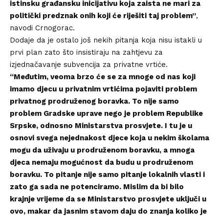
istinsku građansku inicijativu koja zaista ne mari za
politički predznak onih koji će riješiti taj problem”
,
navodi Crnogorac.
Dodaje da je ostalo još nekih pitanja koja nisu istakli u
prvi plan zato što insistiraju na zahtjevu za
izjednačavanje subvencija za privatne vrtiće.
“Međutim, veoma brzo će se za mnoge od nas koji
imamo djecu u privatnim vrtićima pojaviti problem
privatnog prodruženog boravka. To nije samo
problem Gradske uprave nego je problem Republike
Srpske, odnosno Ministarstva prosvjete. I tu je u
osnovi svega nejednakost djece koja u nekim školama
mogu da uživaju u prodruženom boravku, a mnoga
djeca nemaju mogućnost da budu u prodruženom
boravku. To pitanje nije samo pitanje lokalnih vlasti i
zato ga sada ne potenciramo. Mislim da bi bilo
krajnje vrijeme da se Ministarstvo prosvjete uključi u
ovo, makar da jasnim stavom daju do znanja koliko je