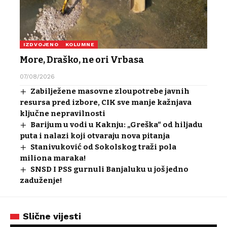
IZDVOJENO
KOLUMNE
More, Draško, ne ori Vrbasa
07/08/2026
Zabilježene masovne zloupotrebe javnih
resursa pred izbore, CIK sve manje kažnjava
ključne nepravilnosti
Barijum u vodi u Kaknju: „Greška“ od hiljadu
puta i nalazi koji otvaraju nova pitanja
Stanivuković od Sokolskog traži pola
miliona maraka!
SNSD I PSS gurnuli Banjaluku u još jedno
zaduženje!
Slične vijesti