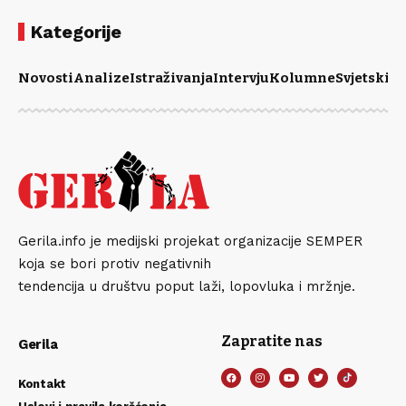
Kategorije
Novosti
Analize
Istraživanja
Intervju
Kolumne
Svjetski m
Gerila.info je medijski projekat organizacije SEMPER
koja se bori protiv negativnih
tendencija u društvu poput laži, lopovluka i mržnje.
Zapratite nas
Gerila
Kontakt