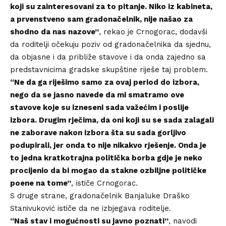
koji su zainteresovani za to pitanje. Niko iz kabineta,
a prvenstveno sam gradonačelnik, nije našao za
shodno da nas nazove”
, rekao je Crnogorac, dodavši
da roditelji očekuju poziv od gradonačelnika da sjednu,
da objasne i da približe stavove i da onda zajedno sa
predstavnicima gradske skupštine riješe taj problem.
“Ne da ga riješimo samo za ovaj period do izbora,
nego da se jasno navede da mi smatramo ove
stavove koje su izneseni sada važećim i poslije
izbora. Drugim rječima, da oni koji su se sada zalagali
ne zaborave nakon izbora šta su sada gorljivo
podupirali, jer onda to nije nikakvo rješenje. Onda je
to jedna kratkotrajna politička borba gdje je neko
procijenio da bi mogao da stakne ozbiljne političke
poene na tome”
, ističe Crnogorac.
S druge strane, gradonačelnik Banjaluke Draško
Stanivuković ističe da ne izbjegava roditelje.
“Naš stav i mogućnosti su javno poznati”
, navodi