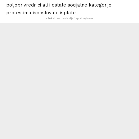
poljoprivrednici ali i ostale socijalne kategorije,
protestima isposlovale isplate.
- tekst se nastavlja ispod oglasa-