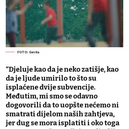
FOTO: Gerila
“Djeluje kao da je neko zatišje, kao
da je ljude umirilo to što su
isplaćene dvije subvencije.
Međutim, mi smo se odavno
dogovorili da to uopšte nećemo ni
smatrati dijelom naših zahtjeva,
jer dug se mora isplatiti i oko toga