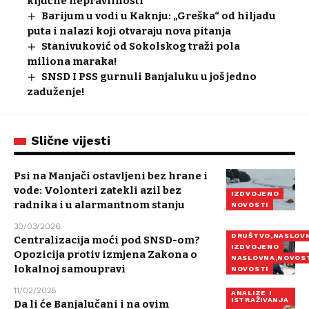
ključne nepravilnosti
Barijum u vodi u Kaknju: „Greška“ od hiljadu
puta i nalazi koji otvaraju nova pitanja
Stanivuković od Sokolskog traži pola
miliona maraka!
SNSD I PSS gurnuli Banjaluku u još jedno
zaduženje!
Slične vijesti
Psi na Manjači ostavljeni bez hrane i
vode: Volonteri zatekli azil bez
IZDVOJENO
radnika i u alarmantnom stanju
NOVOSTI
30/03/2026
DRUŠTVO,NASLOV
Centralizacija moći pod SNSD-om?
IZDVOJENO
Opozicija protiv izmjena Zakona o
NASLOVNA,NOVOS
lokalnoj samoupravi
NOVOSTI
11/02/2025
ANALIZE I
ISTRAŽIVANJA
Da li će Banjalučani i na ovim