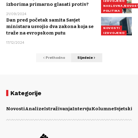
IZDVOJENO
izborima primarno glasati protiv?
NASLOVNA,NOVOS
POLITIKA
21/09/2024
Dan pred početak samita Savjet
ministara usvojio dva zakona koja se
NOVOSTI
traže na evropskom putu
IZDVOJENO
17/12/2024
Prethodno
Sljedeće
Kategorije
Novosti
Analize
Istraživanja
Intervju
Kolumne
Svjetski m