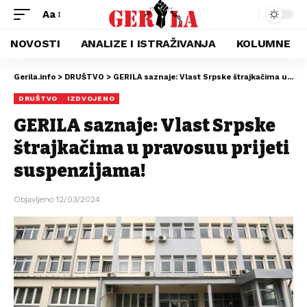
Aa
NOVOSTI
ANALIZE I ISTRAŽIVANJA
KOLUMNE
Gerila.info
>
DRUŠTVO
>
GERILA saznaje: Vlast Srpske štrajkačima u pravosuđu prijeti suspenzijama!
DRUŠTVO
IZDVOJENO
GERILA saznaje: Vlast Srpske
štrajkačima u pravosuđu prijeti
suspenzijama!
Objavljeno 12/03/2024