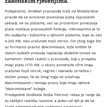
zakonskim rješenjima.
Podsjećamo, Sindikat pravosuđa traži od Ministarstva
pravde da se procenat povećanja plata zaposlenih
uskladi, ne sa platama, već sa procentom povećanja
plata nosilaca pravosudnih funkcija. Interesantno je to
što sudijama i tužiocima u njihovim platama, koje su oko
4.320 KM, nisu uračunati topli obroci. Oni zbog toga što
su formalno-pravno diskriminisani, tuže entitet te
nakon sudskih presuda naplaćuju dodatne iznose sa
kamatom. Ostali radnici u pravosuđu, koji u prosjeku
imaju platu 1.170 KM, u okviru pomenute cifre imaju
uračunat topli obrok, regres i naknadu za težinu i
složen posao, te se zbog toga ne smatraju
diskriminisanim i nemaju pravo koje imaju njihove
“diskriminisane” kolege.
Predsjednik Sindikata Siniša Petrović rekao je ranije da
su zahtjevi radnika razumni, a jedan od njih je da se
plate administrativnim radnicima povećavaju