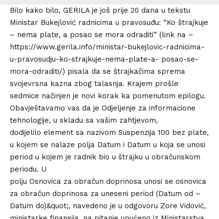
Bilo kako bilo, GERILA je još prije 20 dana u tekstu
Ministar Bukejlović radnicima u pravosuđu: “Ko štrajkuje
– nema plate, a posao se mora odraditi” (link na –
https://www.gerila.info/ministar-bukejlovic-radnicima-
u-pravosudju-ko-strajkuje-nema-plate-a- posao-se-
mora-odraditi/) pisala da se štrajkačima sprema
svojevrsna kazna zbog talasnja. Krajem prošle
sedmice načinjen je novi korak ka pomenutom epilogu.
Obavještavamo vas da je Odjeljenje za informacione
tehnologije, u skladu sa vašim zahtjevom,
dodijelilo element sa nazivom Suspenzija 100 bez plate,
u kojem se nalaze polja Datum i Datum u koja se unosi
period u kojem je radnik bio u štrajku u obračunskom
periodu. U
polju Osnovica za obračun doprinosa unosi se osnovica
za obračun doprinosa za uneseni period (Datum od –
Datum do)&quot;, navedeno je u odgovoru Zore Vidović,
ministarke finansija, na pitanje upućeno iz Ministarstva