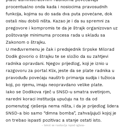
procentualno onda kada i nosiocima pravosudnih
funkcija, kojima su do sada dva puta povećane, dok
ostali nisu dobili ništa. Kazao je i da su spremni za
pregovore i kompromis te da je štrajk organizovan uz
poštovanje minimuma procesa rada u skladu sa
Zakonom o štrajku.
U međuvremenu je čak i predsjednik Srpske Milorad
Dodik govorio o štrajku te se složio da su zahtjevi
radnika opravdani. Njegov prijedlog, koji je iznio u
razgovoru za portal Klix, jeste da se plate radnika u
pravoduđu povećaju nauštrb primanja sudija i tužioca
koji, po njemu, imaju neopravdano velike plate.
Iako se Dodikova riječ u SNSD-u smatra svetinjom,
naredni koraci institucija upućuju na to da od
pomenutog rješenja nema ništa, i da je prijedlog lidera
SNSD-a bio samo “dimna bomba”, zahvaljujući kojoj je
on trebao ispasti pozitivac a stanje ostati isto.
- tekst se nastavlja ispod oglasa-