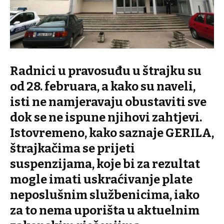
Radnici u pravosuđu u štrajku su
od 28. februara, a kako su naveli,
isti ne namjeravaju obustaviti sve
dok se ne ispune njihovi zahtjevi.
Istovremeno, kako saznaje GERILA,
štrajkačima se prijeti
suspenzijama, koje bi za rezultat
mogle imati uskraćivanje plate
neposlušnim službenicima, iako
za to nema uporišta u aktuelnim