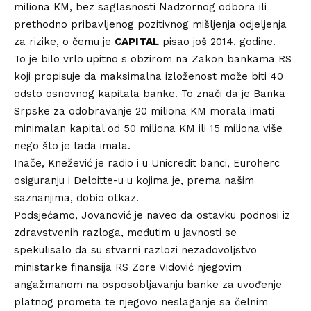
miliona KM, bez saglasnosti Nadzornog odbora ili
prethodno pribavljenog pozitivnog mišljenja odjeljenja
za rizike, o čemu je
CAPITAL
pisao još 2014. godine.
To je bilo vrlo upitno s obzirom na Zakon bankama RS
koji propisuje da maksimalna izloženost može biti 40
odsto osnovnog kapitala banke. To znači da je Banka
Srpske za odobravanje 20 miliona KM morala imati
minimalan kapital od 50 miliona KM ili 15 miliona više
nego što je tada imala.
Inače, Knežević je radio i u Unicredit banci, Euroherc
osiguranju i Deloitte-u u kojima je, prema našim
saznanjima, dobio otkaz.
Podsjećamo, Jovanović je naveo da ostavku podnosi iz
zdravstvenih razloga, međutim u javnosti se
spekulisalo da su stvarni razlozi nezadovoljstvo
ministarke finansija RS Zore Vidović njegovim
angažmanom na osposobljavanju banke za uvođenje
platnog prometa te njegovo neslaganje sa čelnim