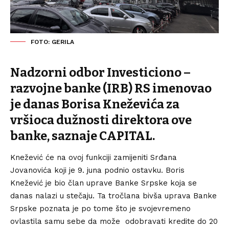
FOTO: GERILA
Nadzorni odbor Investiciono –
razvojne banke (IRB) RS imenovao
je danas Borisa Kneževića za
vršioca dužnosti direktora ove
banke, saznaje CAPITAL.
Knežević će na ovoj funkciji zamijeniti Srđana
Jovanovića koji je 9. juna podnio ostavku. Boris
Knežević je bio član uprave Banke Srpske koja se
danas nalazi u stečaju. Ta tročlana bivša uprava Banke
Srpske poznata je po tome što je svojevremeno
ovlastila samu sebe da može odobravati kredite do 20