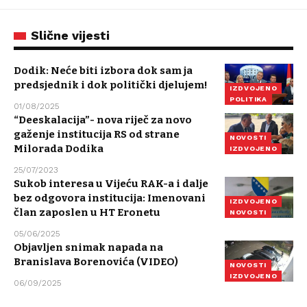
Slične vijesti
Dodik: Neće biti izbora dok sam ja
predsjednik i dok politički djelujem!
IZDVOJENO
POLITIKA
01/08/2025
“Deeskalacija”- nova riječ za novo
gaženje institucija RS od strane
NOVOSTI
Milorada Dodika
IZDVOJENO
25/07/2023
Sukob interesa u Vijeću RAK-a i dalje
bez odgovora institucija: Imenovani
IZDVOJENO
član zaposlen u HT Eronetu
NOVOSTI
05/06/2025
Objavljen snimak napada na
Branislava Borenovića (VIDEO)
NOVOSTI
IZDVOJENO
06/09/2025