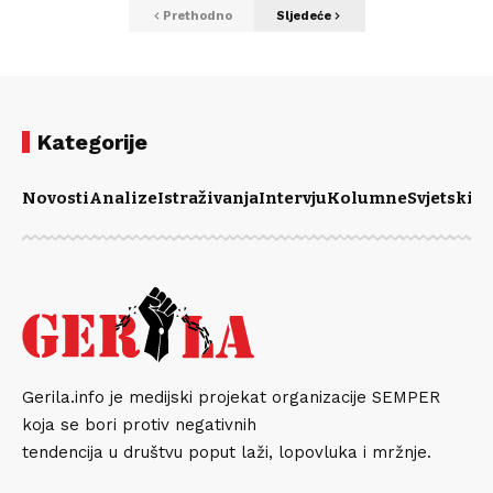
Prethodno
Sljedeće
Kategorije
Novosti
Analize
Istraživanja
Intervju
Kolumne
Svjetski m
Gerila.info je medijski projekat organizacije SEMPER
koja se bori protiv negativnih
tendencija u društvu poput laži, lopovluka i mržnje.