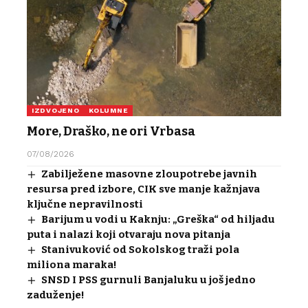
IZDVOJENO
KOLUMNE
More, Draško, ne ori Vrbasa
07/08/2026
Zabilježene masovne zloupotrebe javnih
resursa pred izbore, CIK sve manje kažnjava
ključne nepravilnosti
Barijum u vodi u Kaknju: „Greška“ od hiljadu
puta i nalazi koji otvaraju nova pitanja
Stanivuković od Sokolskog traži pola
miliona maraka!
SNSD I PSS gurnuli Banjaluku u još jedno
zaduženje!