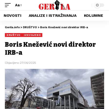
Aa
NOVOSTI
ANALIZE I ISTRAŽIVANJA
KOLUMNE
Gerila.info
>
DRUŠTVO
>
Boris Knežević novi direktor IRB-a
DRUŠTVO
IZDVOJENO
Boris Knežević novi direktor
IRB-a
Objavljeno 27/06/2025